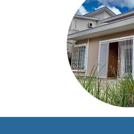
omos
ede em Curitiba –
u a operar no ramo
trução Civil, em
as a execução de
icos e obras de
ategoria “A” do
ANAC obtida no ano
a expansão em
cução de serviços
rafia, por todo o