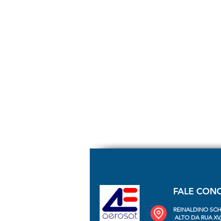
FALE CON
REINALDINO SC
ALTO DA RUA XV, C