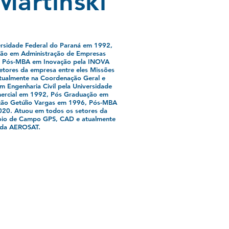
Martinski
ersidade Federal do Paraná em 1992,
ção em Administração de Empresas
6, Pós-MBA em Inovação pela INOVA
etores da empresa entre eles Missões
ualmente na Coordenação Geral e
 Engenharia Civil pela Universidade
mercial em 1992, Pós Graduação em
ção Getúlio Vargas em 1996, Pós-MBA
020. Atuou em todos os setores da
poio de Campo GPS, CAD e atualmente
a da AEROSAT.