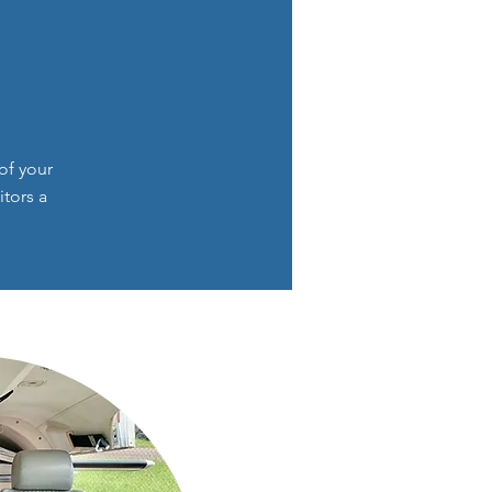
of your
itors a