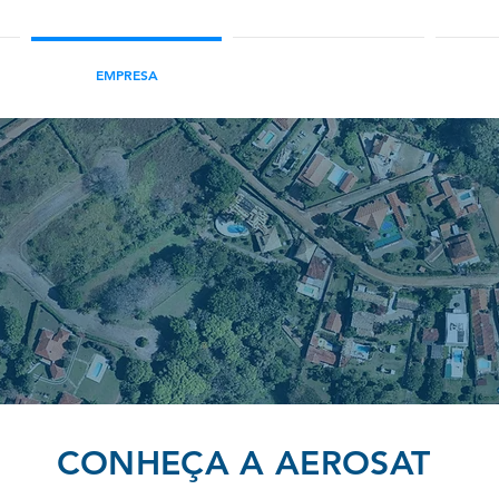
EMPRESA
SERVIÇOS
Qualidade,
compromisso
e confiança.
Aerosat traz a solução.
CONHEÇA A AEROSAT