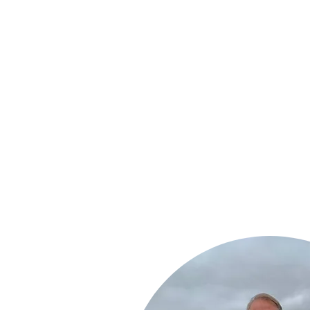
prestação de serviços especia
aerolevantamentos, geotecno
cartografia para projetos de i
meio ambiente, energia, mine
e gás. - Fornecemos produtos
nas diversas áreas de cobertu
aerofotogramétrica, perfilame
fotogrametria, cartografia, c
geodésia, topografia e SIG, p
necessitam de análise e toma
em projetos que envolvem pl
territoriais e estratégicos, i
obras, desapropriação e regu
fundiária.