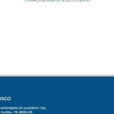
CONHEÇA ALGUNS DE NOSSOS CLIENTES
OSCO
HAFFENBERG DE QUADROS 1726,
uritiba - PR, 80050-435