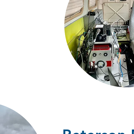
lizados de
logias e
nfraestrutura,
ração, petróleo
 cartográficos
ra
nto a laser,
adastro técnico,
ara clientes que
da de decisão
anejamentos
mplantação de
larização